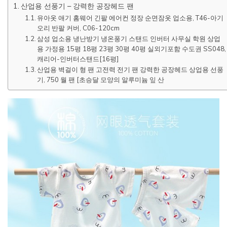
산업용 선풍기 – 강력한 공장헤드 팬
유아옷 애기 홈웨어 긴팔 에어컨 정장 순면잠옷 업소용, T46-아기
오리 반팔 커버, C06-120cm
삼성 업소용 냉난방기 냉온풍기 스탠드 인버터 사무실 학원 상업
용 가정용 15평 18평 23평 30평 40평 실외기포함 수도권 SS048,
캐리어-인버터스탠드[16평]
산업용 벽걸이 형 팬 고전력 전기 팬 강력한 공장헤드 상업용 선풍
기, 750 월 팬 [초승달 모양의 알루미늄 잎 산