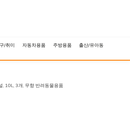
구/취미
자동차용품
주방용품
출산/유아동
 10L, 3개, 무향 반려동물용품