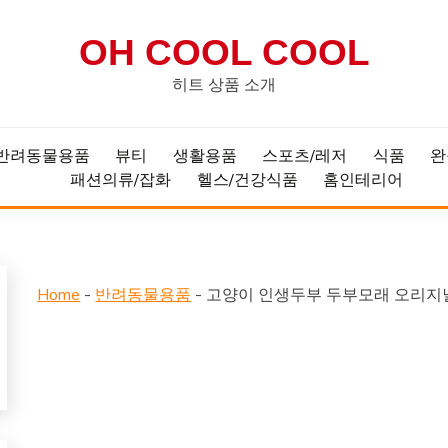
OH COOL COOL
히트 상품 소개
반려동물용품
뷰티
생활용품
스포츠/레저
식품
완
패션의류/잡화
헬스/건강식품
홈인테리어
Home
-
반려동물용품
-
고양이 인생두부 두부모래 오리지널,