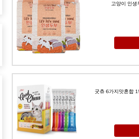
고양이 인생두
굿츄 6가지맛혼합 1