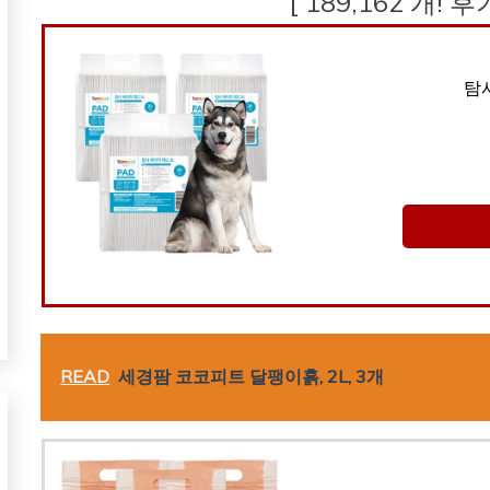
[ 189,162 개! 
탐사
READ
세경팜 코코피트 달팽이흙, 2L, 3개