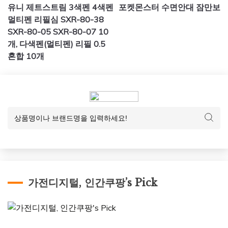
유니 제트스트림 3색펜 4색펜
포켓몬스터 수면안대 잠만보
탐
멀티펜 리필심 SXR-80-38
색
SXR-80-05 SXR-80-07 10
개, 다색펜(멀티펜) 리필 0.5
혼합 10개
가전디지털, 인간쿠팡’s Pick