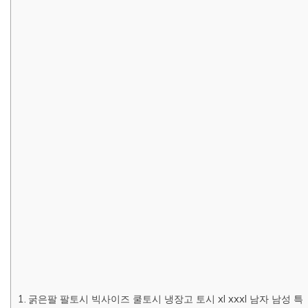
굵은팔 팔토시 빅사이즈 쿨토시 냉장고 토시 xl xxxl 남자 남성 특