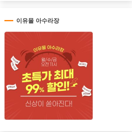
이유몰 아수라장