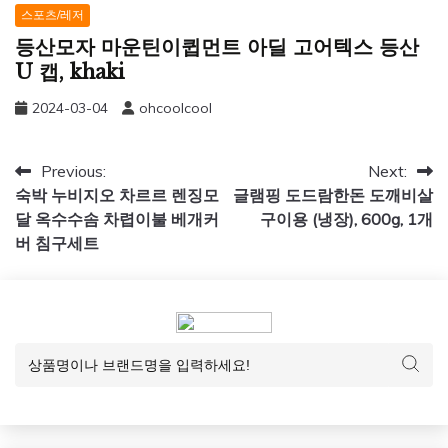
스포츠/레저
등산모자 마운틴이큅먼트 아딜 고어텍스 등산
U 캡, khaki
2024-03-04
ohcoolcool
글
Previous:
Next:
숙박 누비지오 차르르 렌징모
글램핑 도드람한돈 도깨비살
탐
달 옥수수솜 차렵이불 베개커
구이용 (냉장), 600g, 1개
색
버 침구세트