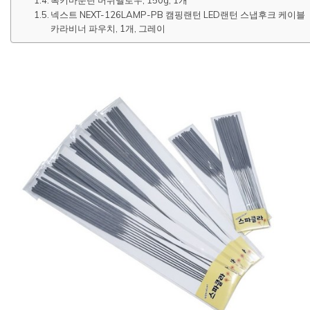
록키마운틴 머쉬멜로우, 150g, 1개
넥스트 NEXT-126LAMP-PB 캠핑랜턴 LED랜턴 스냅후크 케이블
카라비너 파우치, 1개, 그레이