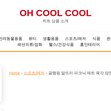
OH COOL COOL
히트 상품 소개
반려동물용품
뷰티
생활용품
스포츠/레저
식품
완
패션의류/잡화
헬스/건강식품
홈인테리어
Home
-
스포츠/레저
-
글램핑 알뜨리 피크닉 매트 육각 양면