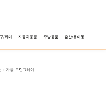
구/취미
자동차용품
주방용품
출산/유아동
 + 가방, 모던그레이