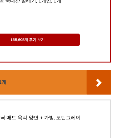
곰 국내산 알배기, 1개입, 1개
135,608개 후기 보기
1개
닉 매트 육각 양면 + 가방, 모던그레이