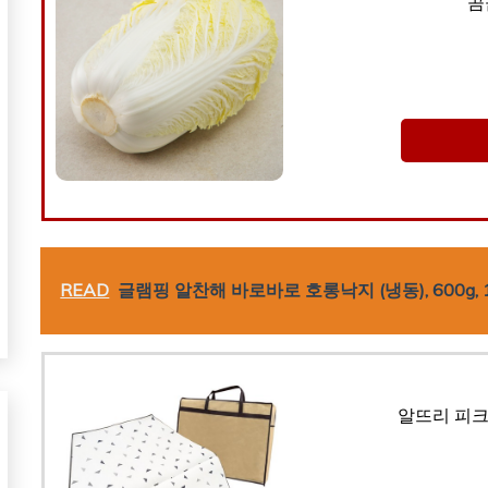
곰
READ
글램핑 알찬해 바로바로 호롱낙지 (냉동), 600g, 
알뜨리 피크