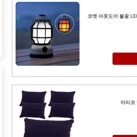
코멧 아웃도어 불꽃 LED
아리코 