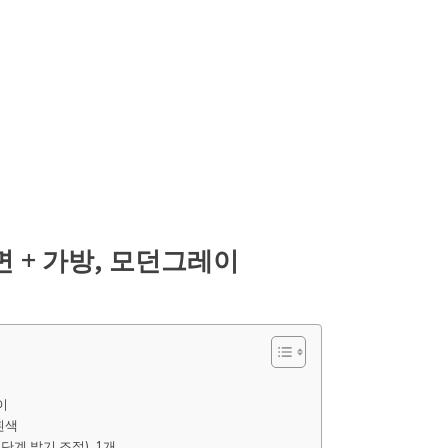
 + 가방, 모던그레이
이
흰색
단계 밝기 조절), 1개