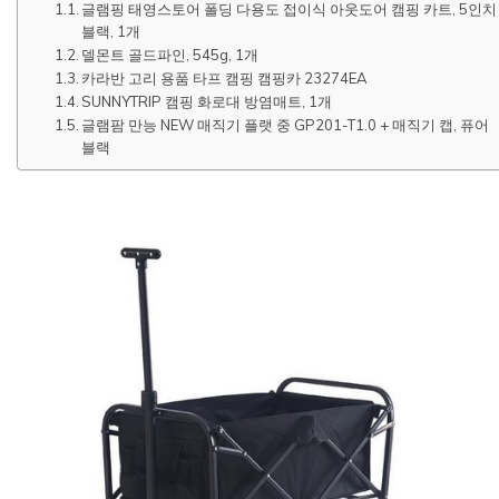
글램핑 태영스토어 폴딩 다용도 접이식 아웃도어 캠핑 카트, 5인치
블랙, 1개
델몬트 골드파인, 545g, 1개
카라반 고리 용품 타프 캠핑 캠핑카 23274EA
SUNNYTRIP 캠핑 화로대 방염매트, 1개
글램팜 만능 NEW 매직기 플랫 중 GP201-T1.0 + 매직기 캡, 퓨어
블랙