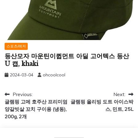
스포츠/레저
등산모자 마운틴이큅먼트 아딜 고어텍스 등산
U 캡, khaki
2024-03-04
ohcoolcool
글
Previous:
Next:
글램핑 고메 호주산 프리미엄
글램핑 올리빙 도트 아이스박
탐
양갈빗살 꼬치 구이용 (냉동),
스, 민트, 25L
색
200g, 2개