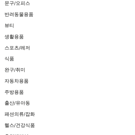
문구/오피스
반려동물용품
뷰티
생활용품
스포츠/레저
식품
완구/취미
자동차용품
주방용품
출산/유아동
패션의류/잡화
헬스/건강식품