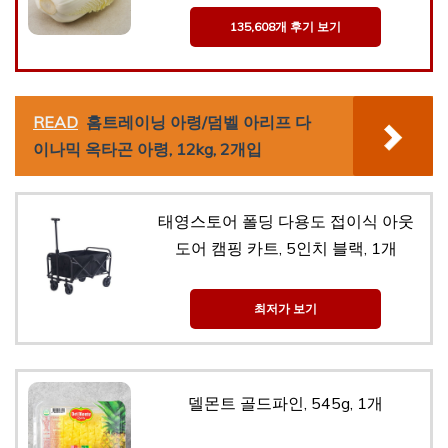
135,608개 후기 보기
READ
홈트레이닝 아령/덤벨 아리프 다
이나믹 옥타곤 아령, 12kg, 2개입
태영스토어 폴딩 다용도 접이식 아웃
도어 캠핑 카트, 5인치 블랙, 1개
최저가 보기
델몬트 골드파인, 545g, 1개