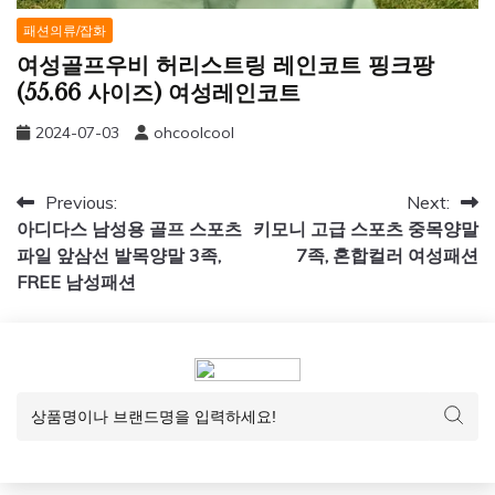
패션의류/잡화
여성골프우비 허리스트링 레인코트 핑크팡
(55.66 사이즈) 여성레인코트
2024-07-03
ohcoolcool
글
Previous:
Next:
아디다스 남성용 골프 스포츠
키모니 고급 스포츠 중목양말
탐
파일 앞삼선 발목양말 3족,
7족, 혼합컬러 여성패션
색
FREE 남성패션