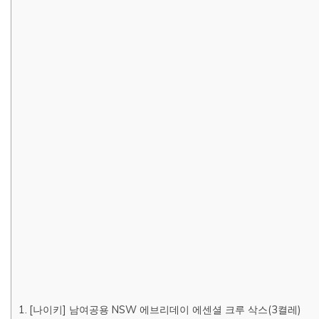
[나이키] 남여공용 NSW 에브리데이 에센셜 크루 삭스(3켤레)