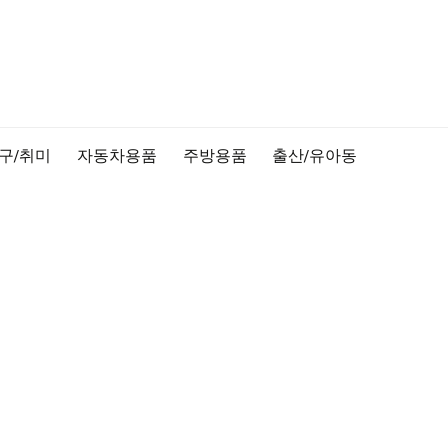
구/취미
자동차용품
주방용품
출산/유아동