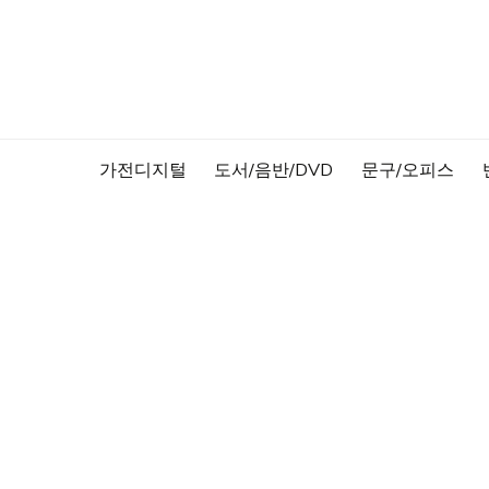
Skip
to
content
가전디지털
도서/음반/DVD
문구/오피스