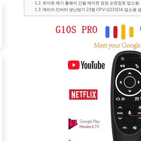
유아옷 애기 홈웨어 긴팔 에어컨 정장 순면잠옷 업소용, T3
캐리어 인버터 냉난방기 23평 CPV-Q231DA 업소용