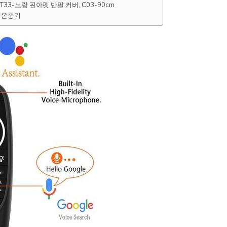
3-노랑 핀아펫 반팔 커버, C03-90cm
 냉온풍기