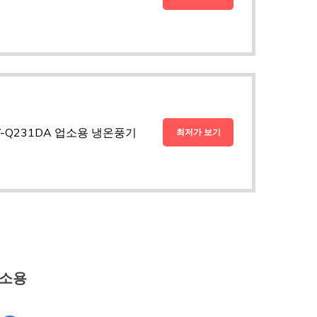
-Q231DA 업소용 냉온풍기
최저가 보기
업소용