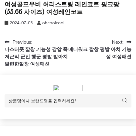
여성골프우비 허리스트링 레인코트 핑크팡
(55.66 사이즈) 여성레인코트
2024-07-03
ohcoolcool
글
Previous:
Next:
마스터풋 깔창 기능성 감압 족
메디워크 깔창 평발 아치 기능
탐
저근막 군인 행군 평발 발아치
성 여성패션
색
발편한깔창 여성패션