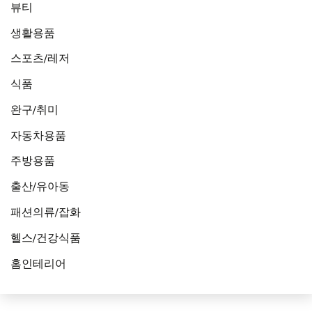
뷰티
생활용품
스포츠/레저
식품
완구/취미
자동차용품
주방용품
출산/유아동
패션의류/잡화
헬스/건강식품
홈인테리어