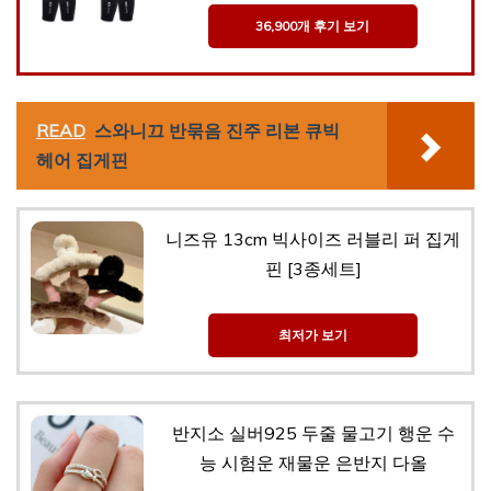
36,900개 후기 보기
READ
스와니끄 반묶음 진주 리본 큐빅
헤어 집게핀
니즈유 13cm 빅사이즈 러블리 퍼 집게
핀 [3종세트]
최저가 보기
반지소 실버925 두줄 물고기 행운 수
능 시험운 재물운 은반지 다올