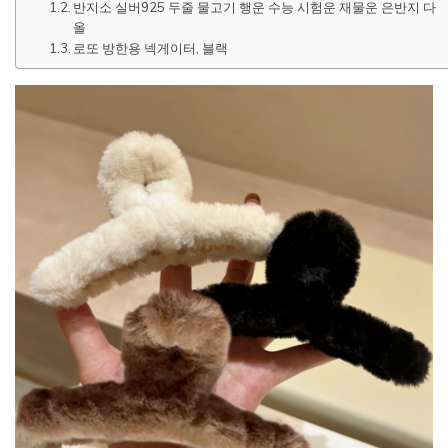
반지소 실버925 두줄 물고기 행운 수능 시험운 재물운 은반지 다
올
로또 방한용 넥게이터, 블랙