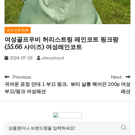
패션의류/잡화
여성골프우비 허리스트링 레인코트 핑크팡
(55.66 사이즈) 여성레인코트
2024-07-03
ohcoolcool
글
Previous:
Next:
귀여운 표정 안대 1 부끄 핑크,
뷰티 살롱 헤어끈 200p 여성
탐
부끄/핑크 여성패션
패션
색