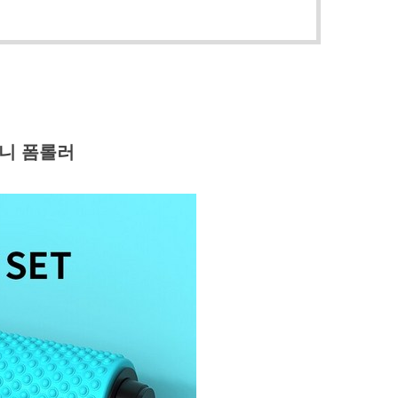
미니 폼롤러