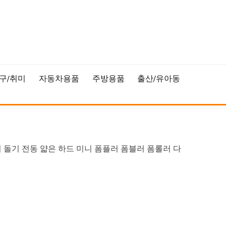
구/취미
자동차용품
주방용품
출산/유아동
 돌기 전동 얇은 하드 미니 폼플러 폼블러 폼롤러 다