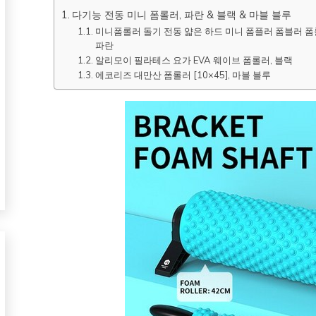
다기능 전동 미니 폼롤러, 파란 & 블랙 & 마블 블루
미니폼롤러 돌기 전동 얇은 하드 미니 폼플러 폼블러 폼롤
파란
알리모이 필라테스 요가 EVA 웨이브 폼롤러, 블랙
에코리즈 대만산 폼롤러 [10×45], 마블 블루