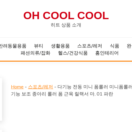
OH COOL COOL
히트 상품 소개
반려동물용품
뷰티
생활용품
스포츠/레저
식품
완
패션의류/잡화
헬스/건강식품
홈인테리어
Home
-
스포츠/레저
-
다기능 전동 미니 폼롤러 미니폼롤러
기능 보조 종아리 롤러 폼 근육 릴랙서 마, 01 파란