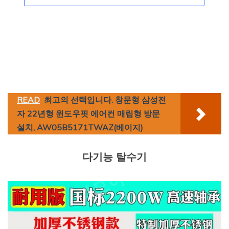
READ
최고의 선택입니다. 창문형 삼성전
자 22년형 윈도우핏 에어컨 매립형 방문
설치, AW05B5171TWAZ(베이지)
다기능 탈수기