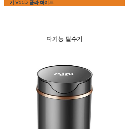
기 V11D, 폴라 화이트
다기능 탈수기