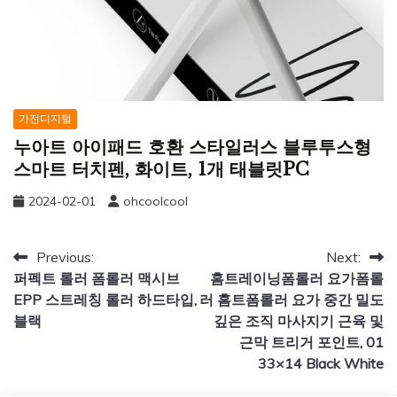
가전디지털
누아트 아이패드 호환 스타일러스 블루투스형
스마트 터치펜, 화이트, 1개 태블릿PC
2024-02-01
ohcoolcool
글
Previous:
Next:
퍼펙트 롤러 폼롤러 맥시브
홈트레이닝폼롤러 요가폼롤
탐
EPP 스트레칭 롤러 하드타입,
러 홈트폼롤러 요가 중간 밀도
색
블랙
깊은 조직 마사지기 근육 및
근막 트리거 포인트, 01
33×14 Black White