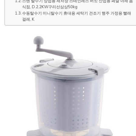
스텐 탈수기 상업용 세차장 스테인레스 버킷 산업용 페달 야채 음
식점, D.2.2KW구리선삼상50kg
수동탈수기 미니탈수기 휴대용 세탁기 건조기 행주 가정용 빨래
걸레, K