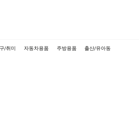
구/취미
자동차용품
주방용품
출산/유아동