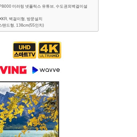
43UP8000 미러링 넷플릭스 유튜브, 수도권외벽걸이설
00FXKR, 벽걸이형, 방문설치
 스탠드형, 138cm(55인치)