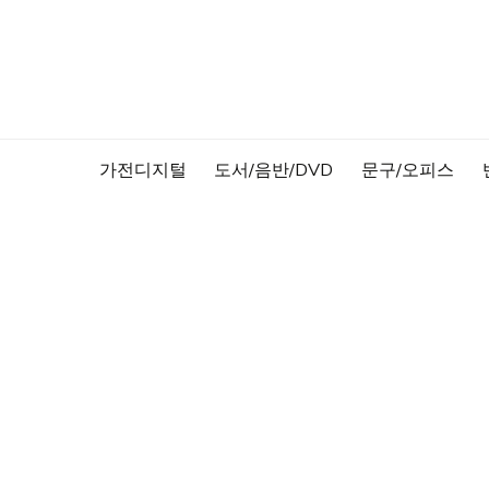
Skip
to
content
가전디지털
도서/음반/DVD
문구/오피스