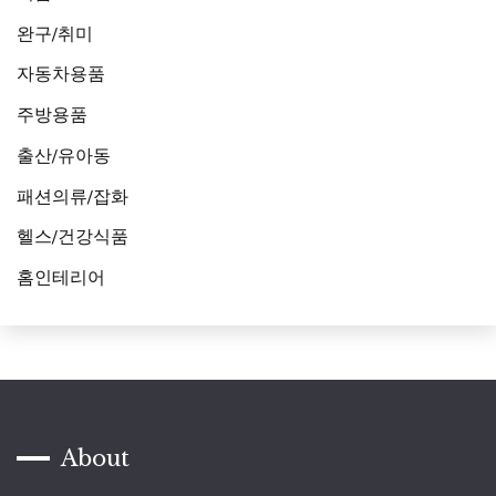
완구/취미
자동차용품
주방용품
출산/유아동
패션의류/잡화
헬스/건강식품
홈인테리어
About