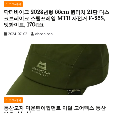
스포츠/레저
닥터바이크 2023년형 66cm 원터치 21단 디스
크브레이크 스틸프레임 MTB 자전거 F-26S,
멧화이트, 170cm
2024-07-02
ohcoolcool
스포츠/레저
등산모자 마운틴이큅먼트 아딜 고어텍스 등산