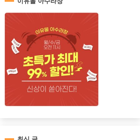
이유몰 아수라장
최신 글