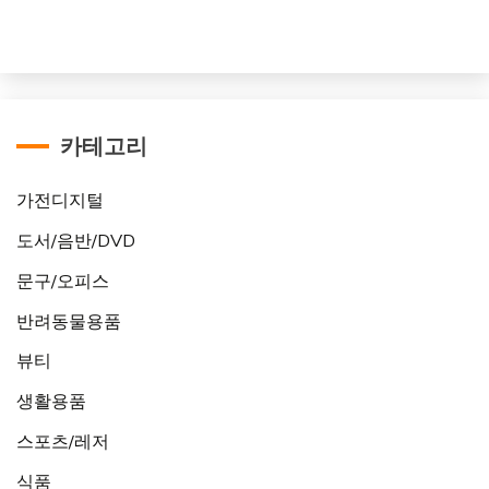
카테고리
가전디지털
도서/음반/DVD
문구/오피스
반려동물용품
뷰티
생활용품
스포츠/레저
식품