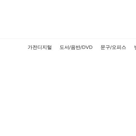
Skip
to
content
가전디지털
도서/음반/DVD
문구/오피스