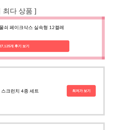
후기 최다 상품 ]
물쇠 페이크삭스 실속형 12켤레
27,125개 후기 보기
 스크런치 4종 세트
최저가 보기