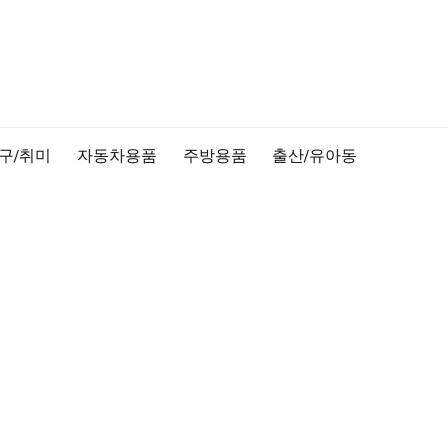
구/취미
자동차용품
주방용품
출산/유아동