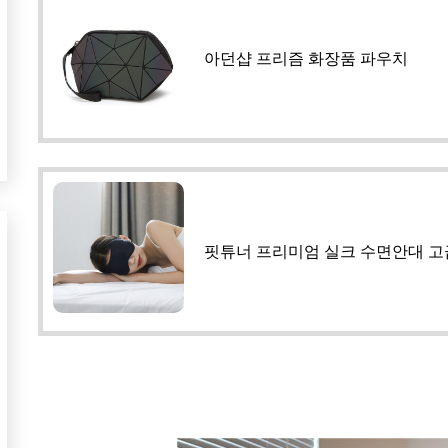
아던샵 프리즘 화장품 파우치
핏튜너 프리미엄 실크 수면안대 고