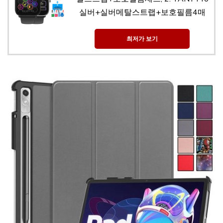
실버+실버메탈스트랩+보호필름4매
최저가 보기