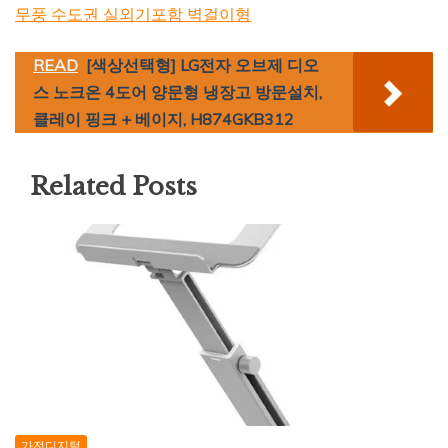
무풍 수도권 실외기포함 벽걸이형
READ
[색상선택형] LG전자 오브제 디오
스 노크온 4도어 양문형 냉장고 방문설치,
클레이 핑크 + 베이지, H874GKB312
Related Posts
가전디지털