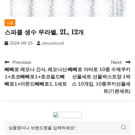
식품
스파클 생수 무라벨, 2L, 12개
2024-09-25
ohcoolcool
글
Previous:
Next:
빼빼로 레모나 간식, 레모나산
빼빼로 아타토 10종 수제쿠키
탐
1+초코빼빼로1+초코필드빼
선물세트 선물박스포장 1박
색
빼로1+아몬드빼빼로1, 1세트
스 10개입, 10종쿠키선물세
트(기본세트)