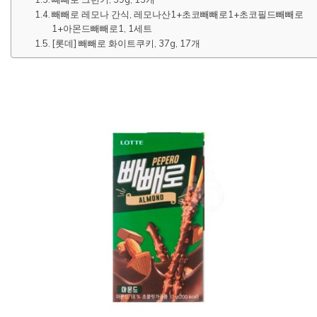
빼빼로 레모나 간식, 레모나산1+초코빼빼로1+초코필드빼빼로
1+아몬드빼빼로1, 1세트
[롯데] 빼빼로 화이트쿠키, 37g, 17개