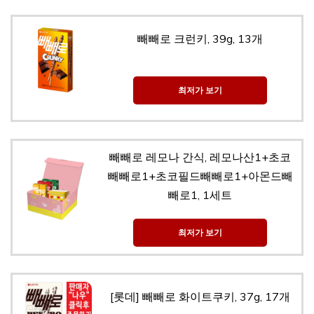
빼빼로 크런키, 39g, 13개
최저가 보기
빼빼로 레모나 간식, 레모나산1+초코
빼빼로1+초코필드빼빼로1+아몬드빼
빼로1, 1세트
최저가 보기
[롯데] 빼빼로 화이트쿠키, 37g, 17개