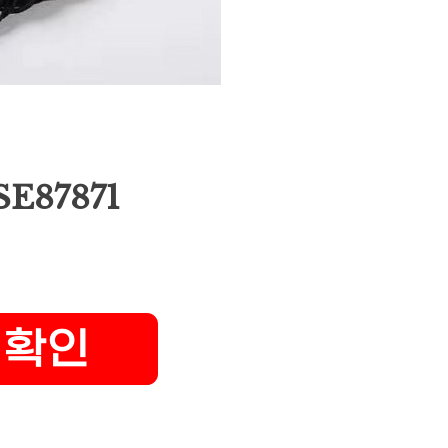
E87871