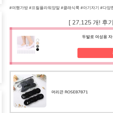
#여행가방 #프릴플라워양말 #클래식룩 #아기자기 #다양
[ 27,125 개! 
두발로 여성용 자
머리끈 ROSE87871