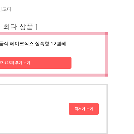
한코디
후기 최다 상품 ]
물쇠 페이크삭스 실속형 12켤레
27,125개 후기 보기
최저가 보기