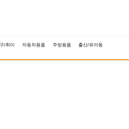
구/취미
자동차용품
주방용품
출산/유아동