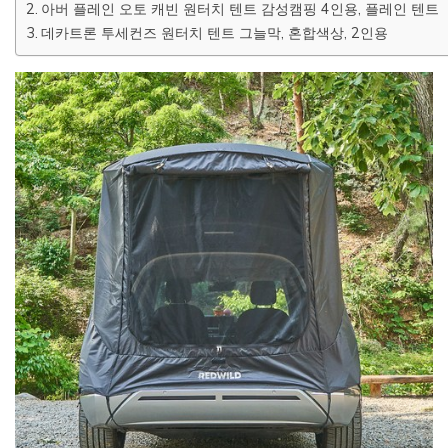
아버 플레인 오토 캐빈 원터치 텐트 감성캠핑 4인용, 플레인 텐트
데카트론 투세컨즈 원터치 텐트 그늘막, 혼합색상, 2인용