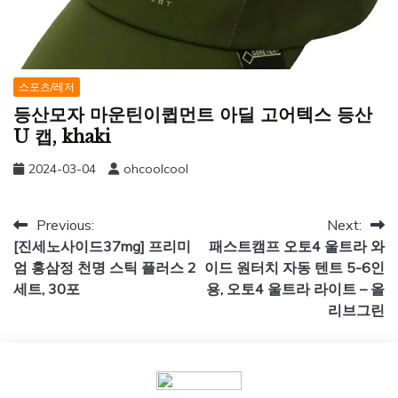
스포츠/레저
등산모자 마운틴이큅먼트 아딜 고어텍스 등산
U 캡, khaki
2024-03-04
ohcoolcool
글
Previous:
Next:
[진세노사이드37mg] 프리미
패스트캠프 오토4 울트라 와
탐
엄 홍삼정 천명 스틱 플러스 2
이드 원터치 자동 텐트 5-6인
색
세트, 30포
용, 오토4 울트라 라이트 – 올
리브그린