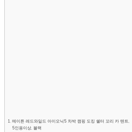
메이튼 레드와일드 아이오닉5 차박 캠핑 도킹 쉘터 꼬리 카 텐트,
5인용이상, 블랙