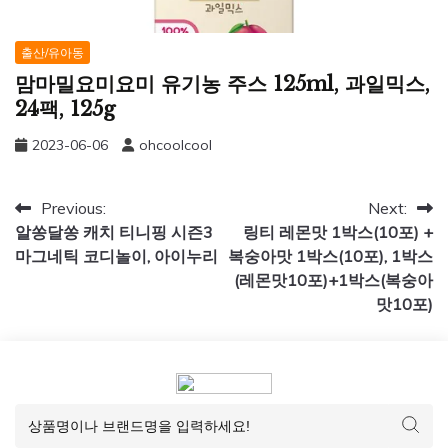
출산/유아동
맘마밀요미요미 유기농 주스 125ml, 과일믹스,
24팩, 125g
2023-06-06
ohcoolcool
글
Previous:
Next:
알쏭달쏭 캐치 티니핑 시즌3
링티 레몬맛 1박스(10포) +
탐
마그네틱 코디놀이, 아이누리
복숭아맛 1박스(10포), 1박스
색
(레몬맛10포)+1박스(복숭아
맛10포)