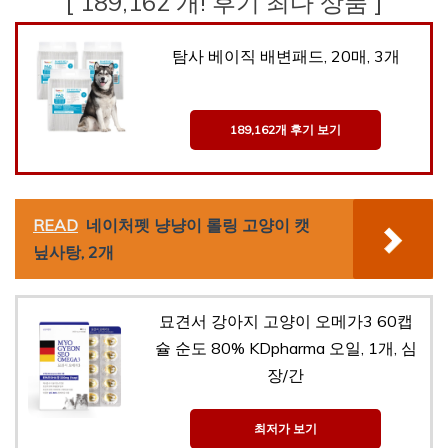
[ 189,162 개! 후기 최다 상품 ]
탐사 베이직 배변패드, 20매, 3개
189,162개 후기 보기
READ
네이처펫 냥냥이 롤링 고양이 캣
닢사탕, 2개
묘견서 강아지 고양이 오메가3 60캡
슐 순도 80% KDpharma 오일, 1개, 심
장/간
최저가 보기