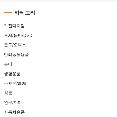
카테고리
가전디지털
도서/음반/DVD
문구/오피스
반려동물용품
뷰티
생활용품
스포츠/레저
식품
완구/취미
자동차용품