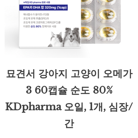
묘견서 강아지 고양이 오메가
3 60캡슐 순도 80%
KDpharma 오일, 1개, 심장/
간