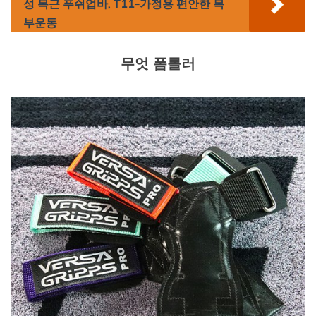
성 복근 푸쉬업바, T11-가정용 편안한 복
부운동
무엇 폼롤러