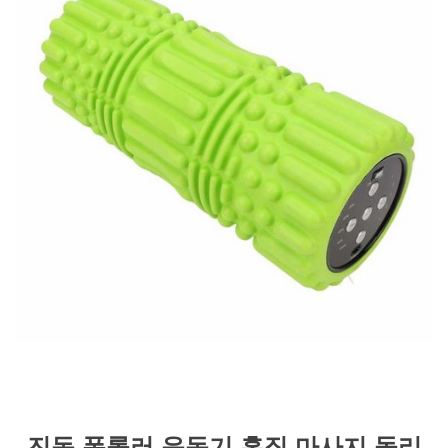
진동 폼롤러 운동기 홈짐 마사지 돌리