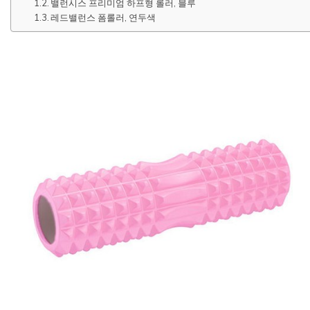
밸런시스 프리미엄 하프형 롤러, 블루
레드밸런스 폼롤러, 연두색