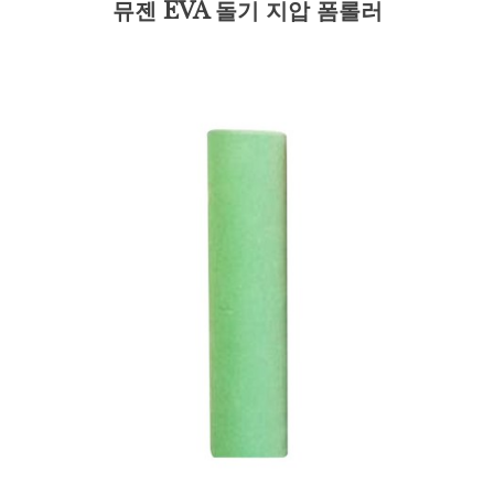
뮤젠 EVA 돌기 지압 폼롤러