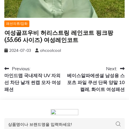
패션의류/잡화
여성골프우비 허리스트링 레인코트 핑크팡
(55.66 사이즈) 여성레인코트
2024-07-03
ohcoolcool
글
Previous:
Next:
마인드맵 국내제작 UV 자외
베이스알파에센셜 남성용 스
탐
선 차단 날개 썬캡 모자 여성
포츠 파일 쿠션 단목 양말 10
색
패션
켤레, 화이트 여성패션