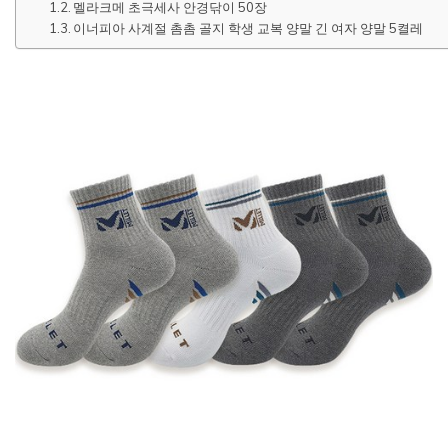
멜라크메 초극세사 안경닦이 50장
이너피아 사계절 촘촘 골지 학생 교복 양말 긴 여자 양말 5켤레