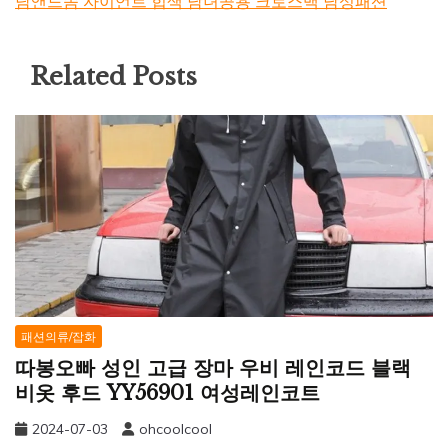
담앤드솜 자이언트 힙색 남녀공용 크로스백 남성패션
Related Posts
패션의류/잡화
따봉오빠 성인 고급 장마 우비 레인코드 블랙
비옷 후드 YY56901 여성레인코트
2024-07-03
ohcoolcool