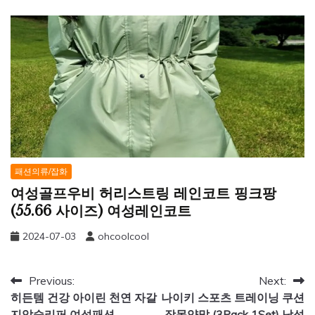
패션의류/잡화
여성골프우비 허리스트링 레인코트 핑크팡
(55.66 사이즈) 여성레인코트
2024-07-03
ohcoolcool
글
Previous:
Next:
히든템 건강 아이린 천연 자갈
나이키 스포츠 트레이닝 쿠션
탐
지압슬리퍼 여성패션
장목양말 (3Pack 1Set) 남성