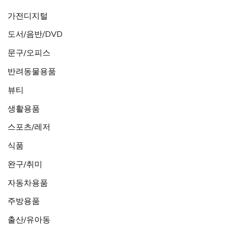
가전디지털
도서/음반/DVD
문구/오피스
반려동물용품
뷰티
생활용품
스포츠/레저
식품
완구/취미
자동차용품
주방용품
출산/유아동