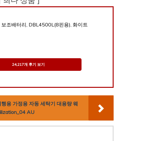
보조배터리, DBL4500L(8핀용), 화이트
24,217개 후기 보기
여행용 가정용 자동 세탁기 대용량 웨
zation_04 AU