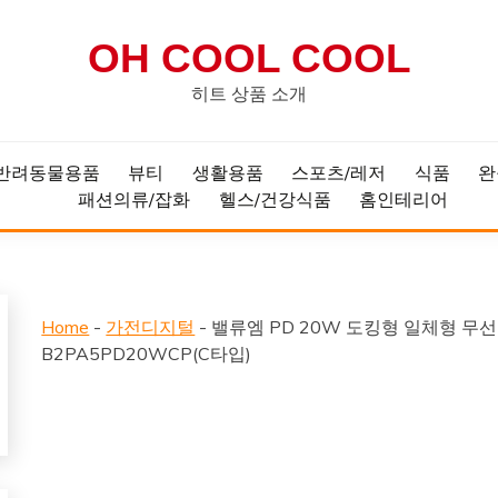
OH COOL COOL
히트 상품 소개
반려동물용품
뷰티
생활용품
스포츠/레저
식품
완
패션의류/잡화
헬스/건강식품
홈인테리어
Home
-
가전디지털
-
밸류엠 PD 20W 도킹형 일체형 무선
B2PA5PD20WCP(C타입)