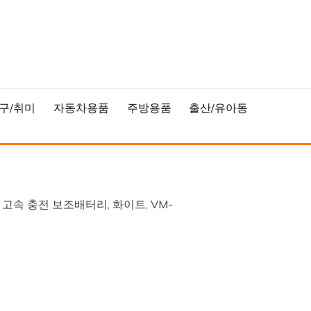
구/취미
자동차용품
주방용품
출산/유아동
 고속 충전 보조배터리, 화이트, VM-