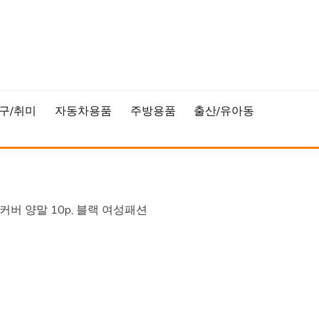
구/취미
자동차용품
주방용품
출산/유아동
버 양말 10p, 블랙 여성패션