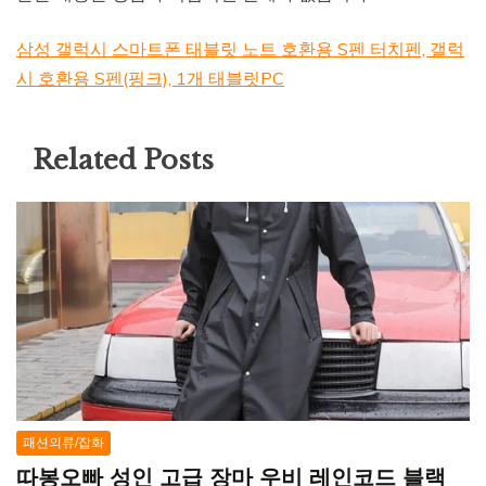
삼성 갤럭시 스마트폰 태블릿 노트 호환용 S펜 터치펜, 갤럭
시 호환용 S펜(핑크), 1개 태블릿PC
Related Posts
패션의류/잡화
따봉오빠 성인 고급 장마 우비 레인코드 블랙