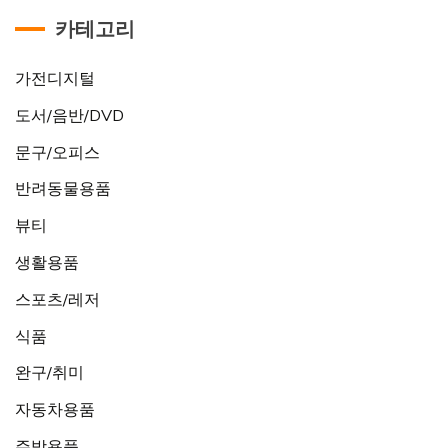
카테고리
가전디지털
도서/음반/DVD
문구/오피스
반려동물용품
뷰티
생활용품
스포츠/레저
식품
완구/취미
자동차용품
주방용품