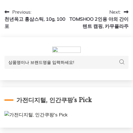
글
Previous:
Next:
천년옥고 홍삼스틱, 10g, 100
TOMSHOO 2인용 야외 간이
탐
포
텐트 캠핑, 카무플라주
색
가전디지털, 인간쿠팡’s Pick