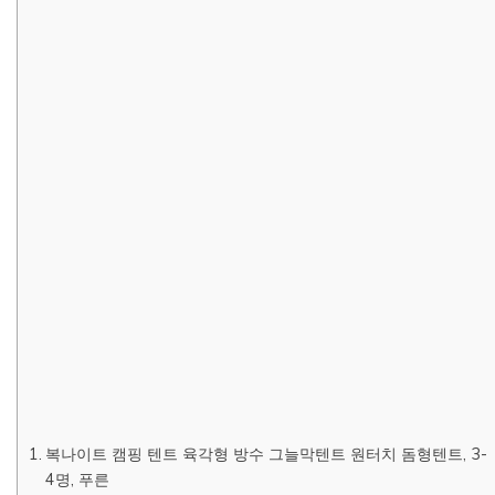
복나이트 캠핑 텐트 육각형 방수 그늘막텐트 원터치 돔형텐트, 3-
4명, 푸른