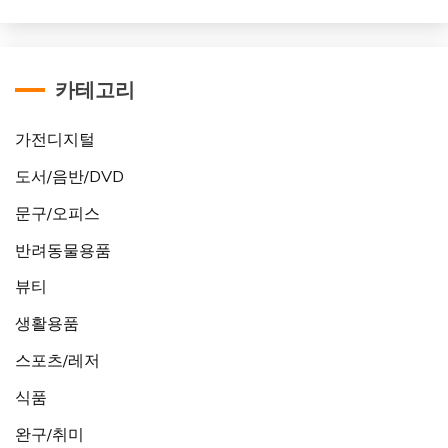
카테고리
가전디지털
도서/음반/DVD
문구/오피스
반려동물용품
뷰티
생활용품
스포츠/레저
식품
완구/취미