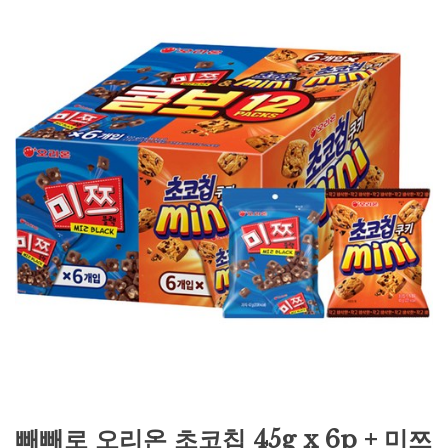
빼빼로 오리온 초코칩 45g x 6p + 미쯔