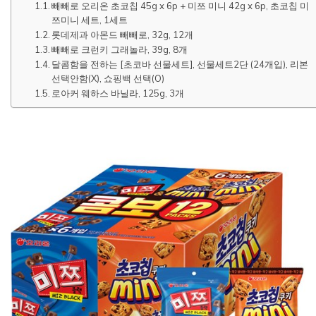
빼빼로 오리온 초코칩 45g x 6p + 미쯔 미니 42g x 6p, 초코칩 미
쯔미니 세트, 1세트
롯데제과 아몬드 빼빼로, 32g, 12개
빼빼로 크런키 그래놀라, 39g, 8개
달콤함을 전하는 [초코바 선물세트], 선물세트2단 (24개입), 리본
선택안함(X), 쇼핑백 선택(O)
로아커 웨하스 바닐라, 125g, 3개