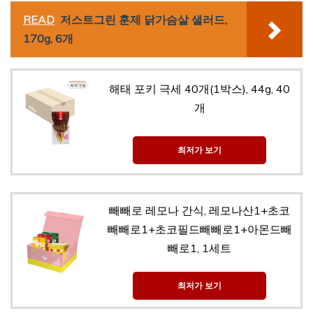
READ
저스트그린 훈제 닭가슴살 샐러드,
170g, 6개
해태 포키 극세 40개(1박스), 44g, 40
개
최저가 보기
빼빼로 레모나 간식, 레모나산1+초코
빼빼로1+초코필드빼빼로1+아몬드빼
빼로1, 1세트
최저가 보기