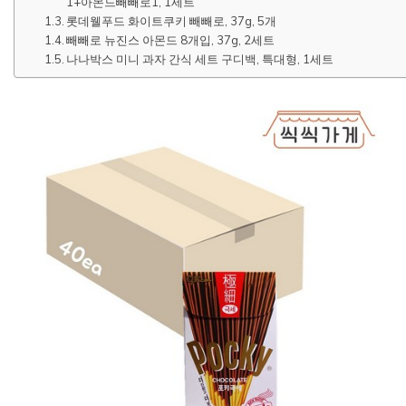
1+아몬드빼빼로1, 1세트
롯데웰푸드 화이트쿠키 빼빼로, 37g, 5개
빼빼로 뉴진스 아몬드 8개입, 37g, 2세트
나나박스 미니 과자 간식 세트 구디백, 특대형, 1세트