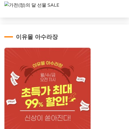
이유몰 아수라장