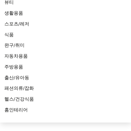
뷰티
생활용품
스포츠/레저
식품
완구/취미
자동차용품
주방용품
출산/유아동
패션의류/잡화
헬스/건강식품
홈인테리어