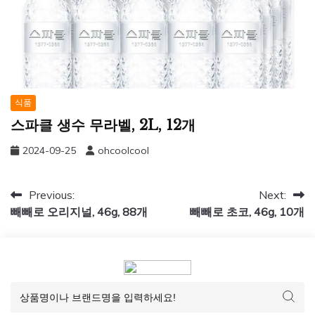
식품
스파클 생수 무라벨, 2L, 12개
2024-09-25
ohcoolcool
글
Previous:
Next:
빼빼로 오리지널, 46g, 88개
빼빼로 초코, 46g, 10개
탐
색