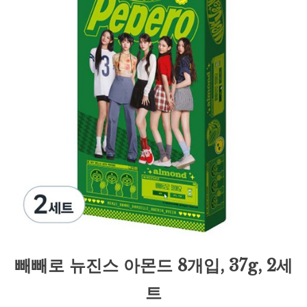
빼빼로 뉴진스 아몬드 8개입, 37g, 2세
트