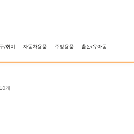
구/취미
자동차용품
주방용품
출산/유아동
10개