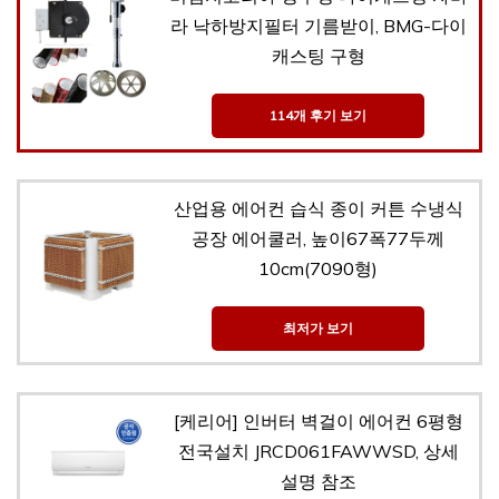
라 낙하방지필터 기름받이, BMG-다이
캐스팅 구형
114개 후기 보기
산업용 에어컨 습식 종이 커튼 수냉식
공장 에어쿨러, 높이67폭77두께
10cm(7090형)
최저가 보기
[케리어] 인버터 벽걸이 에어컨 6평형
전국설치 JRCD061FAWWSD, 상세
설명 참조