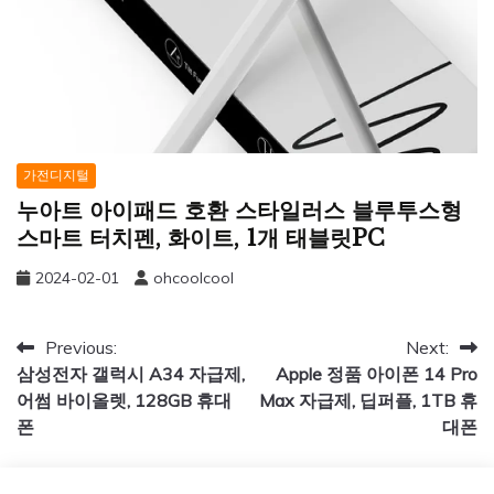
가전디지털
누아트 아이패드 호환 스타일러스 블루투스형
스마트 터치펜, 화이트, 1개 태블릿PC
2024-02-01
ohcoolcool
글
Previous:
Next:
삼성전자 갤럭시 A34 자급제,
Apple 정품 아이폰 14 Pro
탐
어썸 바이올렛, 128GB 휴대
Max 자급제, 딥퍼플, 1TB 휴
색
폰
대폰