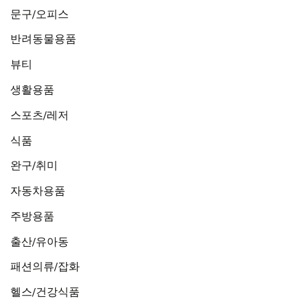
문구/오피스
반려동물용품
뷰티
생활용품
스포츠/레저
식품
완구/취미
자동차용품
주방용품
출산/유아동
패션의류/잡화
헬스/건강식품