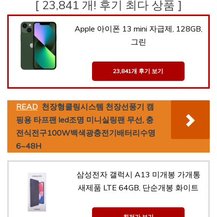
[ 23,841 개! 후기 최다 상품 ]
Apple 아이폰 13 mini 자급제, 128GB,
그린
23,841개 후기 보기
READ
천장형쿨링시스템 천장선풍기 캠
핑용 타프팬 led조명 미니실링팬 무선, 충
전식전구100W백색광충전기배터리수명
6~48H
삼성전자 갤럭시 A13 미개봉 가개통
새제품 LTE 64GB, 단순개봉 화이트
최저가 보기