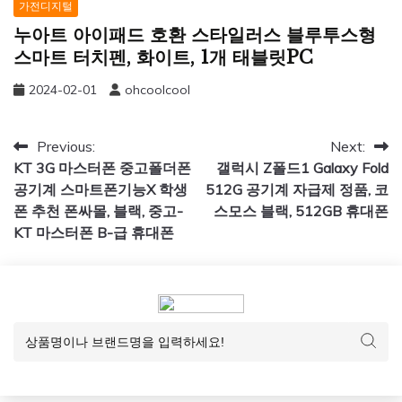
가전디지털
누아트 아이패드 호환 스타일러스 블루투스형
스마트 터치펜, 화이트, 1개 태블릿PC
2024-02-01
ohcoolcool
글
Previous:
Next:
KT 3G 마스터폰 중고폴더폰
갤럭시 Z폴드1 Galaxy Fold
탐
공기계 스마트폰기능X 학생
512G 공기계 자급제 정품, 코
색
폰 추천 폰싸몰, 블랙, 중고-
스모스 블랙, 512GB 휴대폰
KT 마스터폰 B-급 휴대폰