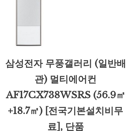
삼성전자 무풍갤러리 (일반배
관) 멀티에어컨
AF17CX738WSRS (56.9㎡
+18.7㎡) [전국기본설치비무
료], 단품