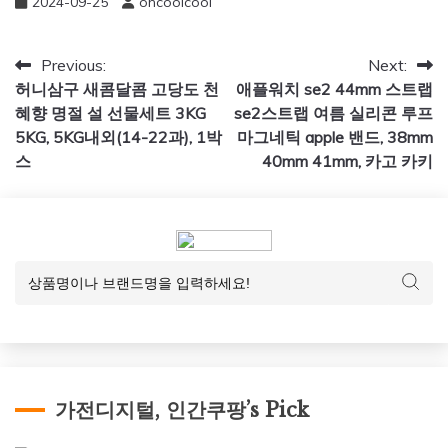
2024-09-25
ohcoolcool
글
Previous:
Next:
허니삼구 새콤달콤 고당도 천
애플워치 se2 44mm 스트랩
탐
혜향 명절 설 선물세트 3KG
se2스트랩 여름 실리콘 루프
색
5KG, 5KG내외(14-22과), 1박
마그네틱 apple 밴드, 38mm
스
40mm 41mm, 카고 카키
가전디지털, 인간쿠팡’s Pick