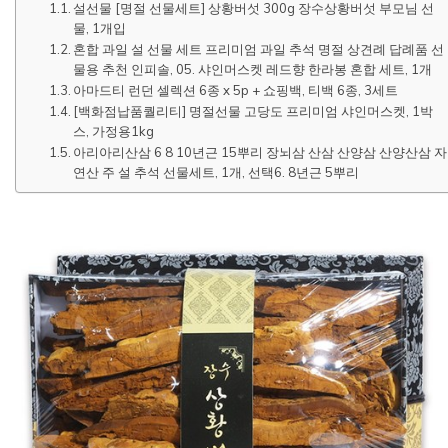
설선물 [명절 선물세트] 상황버섯 300g 장수상황버섯 부모님 선
물, 1개입
혼합 과일 설 선물 세트 프리미엄 과일 추석 명절 상견례 답례품 선
물용 추천 인피솔, 05. 샤인머스켓 레드향 한라봉 혼합 세트, 1개
아마드티 런던 셀렉션 6종 x 5p + 쇼핑백, 티백 6종, 3세트
[백화점납품퀄리티] 명절선물 고당도 프리미엄 샤인머스켓, 1박
스, 가정용1kg
아리아리산삼 6 8 10년근 15뿌리 장뇌삼 산삼 산양삼 산양산삼 자
연산 주 설 추석 선물세트, 1개, 선택6. 8년근 5뿌리