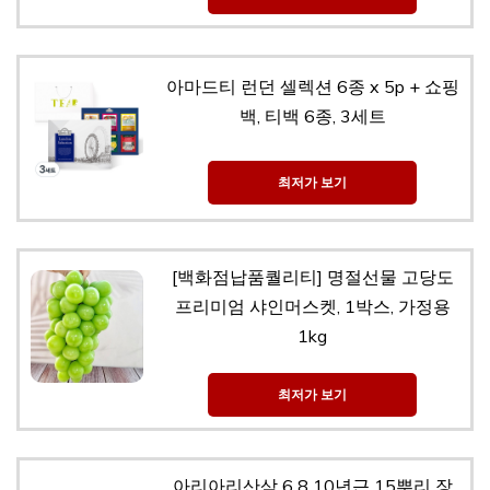
아마드티 런던 셀렉션 6종 x 5p + 쇼핑
백, 티백 6종, 3세트
최저가 보기
[백화점납품퀄리티] 명절선물 고당도
프리미엄 샤인머스켓, 1박스, 가정용
1kg
최저가 보기
아리아리산삼 6 8 10년근 15뿌리 장