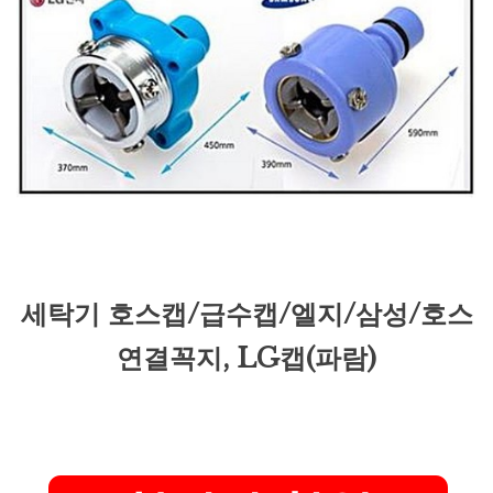
세탁기 호스캡/급수캡/엘지/삼성/호스
연결꼭지, LG캡(파람)