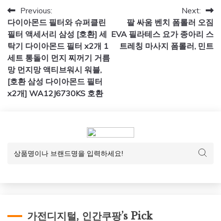
글
Previous:
Next:
다이아몬드 필터와 슈퍼클린
팔 싸움 벤치 폼롤러 오짐
탐
필터 액세서리 삼성 [호환] 세
EVA 필라테스 요가 종아리 스
색
탁기 다이아몬드 필터 x2개 1
트레칭 마사지 폼롤러, 민트
세트 통돌이 먼지 찌꺼기 거름
망 먼지망 액티브워시 워블,
[호환 삼성 다이아몬드 필터
x2개] WA12J6730KS 호환
가전디지털, 인간쿠팡’s Pick