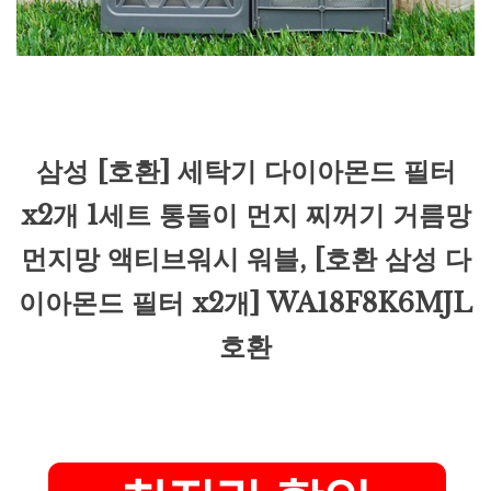
삼성 [호환] 세탁기 다이아몬드 필터
x2개 1세트 통돌이 먼지 찌꺼기 거름망
먼지망 액티브워시 워블, [호환 삼성 다
이아몬드 필터 x2개] WA18F8K6MJL
호환