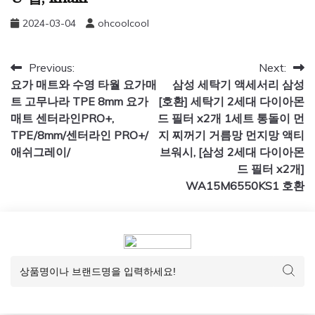
2024-03-04
ohcoolcool
글
Previous:
Next:
요가 매트와 수영 타월 요가매
삼성 세탁기 액세서리 삼성
탐
트 고무나라 TPE 8mm 요가
[호환] 세탁기 2세대 다이아몬
색
매트 센터라인PRO+,
드 필터 x2개 1세트 통돌이 먼
TPE/8mm/센터라인 PRO+/
지 찌꺼기 거름망 먼지망 액티
애쉬그레이/
브워시, [삼성 2세대 다이아몬
드 필터 x2개]
WA15M6550KS1 호환