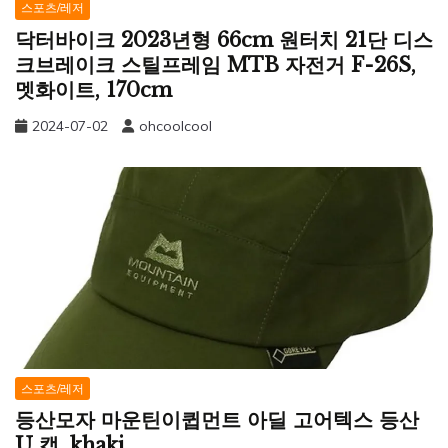
스포츠/레저
닥터바이크 2023년형 66cm 원터치 21단 디스
크브레이크 스틸프레임 MTB 자전거 F-26S,
멧화이트, 170cm
2024-07-02
ohcoolcool
스포츠/레저
등산모자 마운틴이큅먼트 아딜 고어텍스 등산
U 캡, khaki