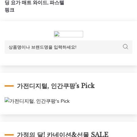
색
딩 요가 매트 와이드, 파스텔
핑크
가전디지털, 인간쿠팡’s Pick
가정의 달! 카네이션&선물 SALE