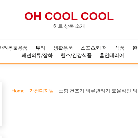
OH COOL COOL
히트 상품 소개
반려동물용품
뷰티
생활용품
스포츠/레저
식품
완
패션의류/잡화
헬스/건강식품
홈인테리어
Home
-
가전디지털
-
소형 건조기 의류관리기 효율적인 의