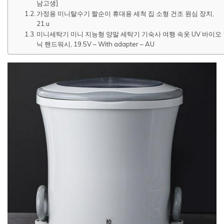
남고생]
가정용 미니탈수기 짤순이 휴대용 세척 집 소형 건조 원심 장치,
21.u
미니세탁기 미니 지능형 양말 세탁기 기숙사 여행 속옷 UV 바이오
닉 핸드워시, 19.5V – With adapter – AU