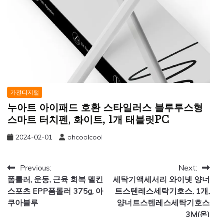
가전디지털
누아트 아이패드 호환 스타일러스 블루투스형
스마트 터치펜, 화이트, 1개 태블릿PC
2024-02-01
ohcoolcool
글
Previous:
Next:
폼롤러, 운동, 근육 회복 멜킨
세탁기액세서리 와이넷 양너
탐
스포츠 EPP폼롤러 375g, 아
트스텐레스세탁기호스, 1개,
색
쿠아블루
양너트스텐레스세탁기호스
3M(온)