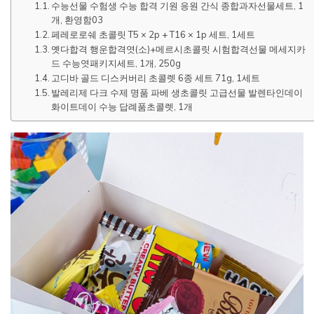
수능선물 수험생 수능 합격 기원 응원 간식 종합과자선물세트, 1
개, 환영함03
페레로로쉐 초콜릿 T5 × 2p + T16 × 1p 세트, 1세트
옛다합격 행운합격엿(소)+메르시초콜릿 시험합격선물 메세지카
드 수능엿패키지세트, 1개, 250g
고디바 골드 디스커버리 초콜렛 6종 세트 71g, 1세트
발레리제 다크 수제 명품 파베 생초콜릿 고급선물 발렌타인데이
화이트데이 수능 답례품초콜렛, 1개