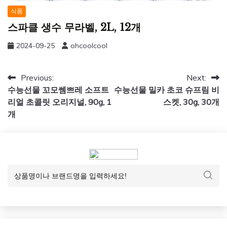
식품
스파클 생수 무라벨, 2L, 12개
2024-09-25
ohcoolcool
글
Previous:
Next:
수능선물 꼬모쎔쁘레 소프트
수능선물 밀카 초코 슈프림 비
탐
리얼 초콜릿 오리지널, 90g, 1
스켓, 30g, 30개
색
개