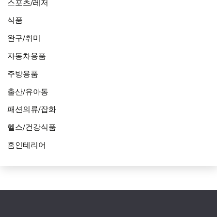
스포츠/레저
식품
완구/취미
자동차용품
주방용품
출산/유아동
패션의류/잡화
헬스/건강식품
홈인테리어