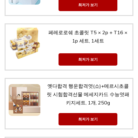
최저가 보기
페레로로쉐 초콜릿 T5 × 2p + T16 ×
1p 세트, 1세트
최저가 보기
옛다합격 행운합격엿(소)+메르시초콜
릿 시험합격선물 메세지카드 수능엿패
키지세트, 1개, 250g
최저가 보기