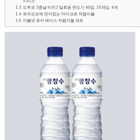
시리즈
도루코 3중날 터치3 일회용 면도기 40입, 10개입, 4개
유어오브제 먼지없는 마이크로 차렵이불
이불넷 퓨어 레이스 차렵이불 세트