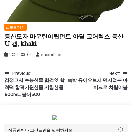
스포츠/레저
등산모자 마운틴이큅먼트 아딜 고어텍스 등산
U 캡, khaki
2024-03-04
ohcoolcool
글
Previous:
Next:
검정고시 수능선물 합격엿 합
숙박 유어오브제 먼지없는 마
탐
격떡 합격기원선물 시험선물
이크로 차렵이불
색
500mL, 붙어500