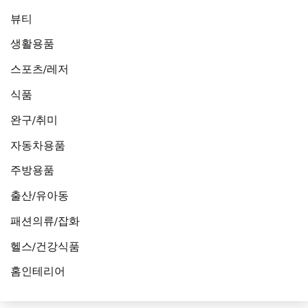
뷰티
생활용품
스포츠/레저
식품
완구/취미
자동차용품
주방용품
출산/유아동
패션의류/잡화
헬스/건강식품
홈인테리어