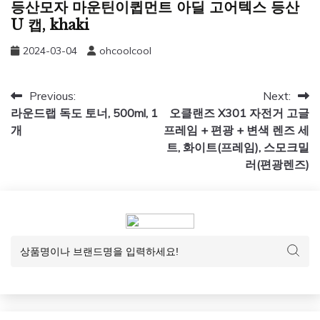
등산모자 마운틴이큅먼트 아딜 고어텍스 등산
U 캡, khaki
2024-03-04
ohcoolcool
글
Previous:
Next:
라운드랩 독도 토너, 500ml, 1
오클랜즈 X301 자전거 고글
탐
개
프레임 + 편광 + 변색 렌즈 세
색
트, 화이트(프레임), 스모크밀
러(편광렌즈)