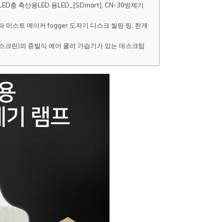
충 축산용LED 용LED_[SDmart], CN-30방제기
파 미스트 메이커 fogger 도자기 디스크 씰링 링, 한개
치 스크린)의 증발식 에어 쿨러 가습기가 있는 데스크탑