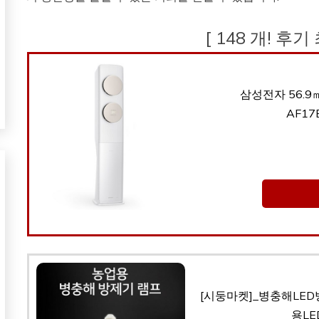
[ 148 개! 후기
삼성전자 56.9
AF17
[시둥마켓]_병충해LED
용LE