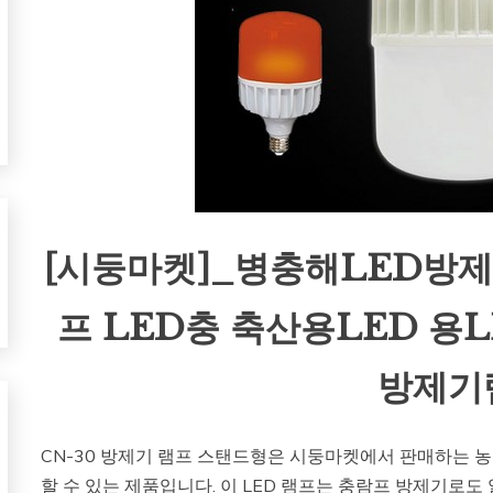
[시둥마켓]_병충해LED방제
프 LED충 축산용LED 용LED
방제기
CN-30 방제기 램프 스탠드형은 시둥마켓에서 판매하는 농
할 수 있는 제품입니다. 이 LED 램프는 충람프 방제기로도