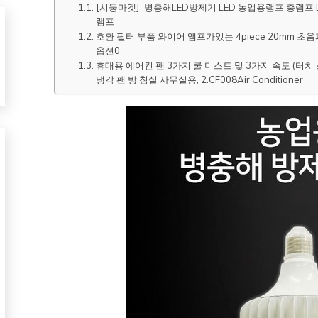
[시둥마켓]_병충해LED방제기 LED 농업용램프 충램프 LED
램프
호환 필터 부품 와이어 앰프가있는 4piece 20mm 초음
옵션0
휴대용 에어컨 팬 3가지 쿨 미스트 및 3가지 속도 (터
냉각 팬 방 침실 사무실용, 2.CF008Air Conditioner