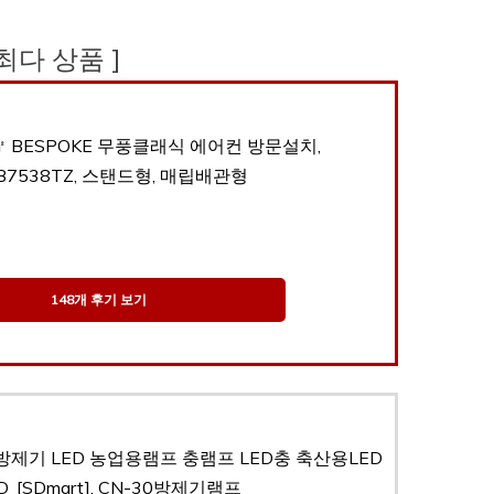
 최다 상품 ]
㎡ BESPOKE 무풍클래식 에어컨 방문설치,
B7538TZ, 스탠드형, 매립배관형
148개 후기 보기
방제기 LED 농업용램프 충램프 LED충 축산용LED
D_[SDmart], CN-30방제기램프