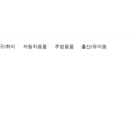
구/취미
자동차용품
주방용품
출산/유아동