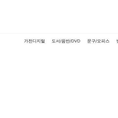
Skip
to
content
가전디지털
도서/음반/DVD
문구/오피스