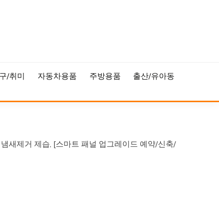
구/취미
자동차용품
주방용품
출산/유아동
냄새제거 제습, [스마트 패널 업그레이드 예약/신축/