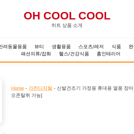
OH COOL COOL
히트 상품 소개
반려동물용품
뷰티
생활용품
스포츠/레저
식품
완
패션의류/잡화
헬스/건강식품
홈인테리어
Home
-
가전디지털
-
신발건조기 가정용 휴대용 열풍 장마 
오존탈취 가능]