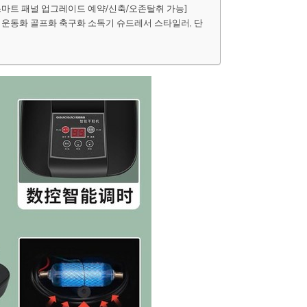
스마트 패널 업그레이드 예약/신축/오존탈취 가능]
선 운동화 골프화 축구화 소독기 슈드레서 스타일러, 단