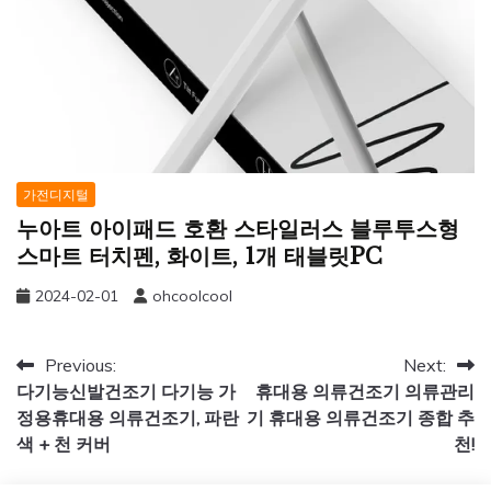
가전디지털
누아트 아이패드 호환 스타일러스 블루투스형
스마트 터치펜, 화이트, 1개 태블릿PC
2024-02-01
ohcoolcool
글
Previous:
Next:
다기능신발건조기 다기능 가
휴대용 의류건조기 의류관리
탐
정용휴대용 의류건조기, 파란
기 휴대용 의류건조기 종합 추
색
색 + 천 커버
천!